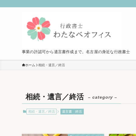
事業の許認可から遺言書作成まで。名古屋の身近な行政書士
ホーム
相続・遺言／終活
相続・遺言／終活
– category –
相続・遺言／終活
遺言書
終活