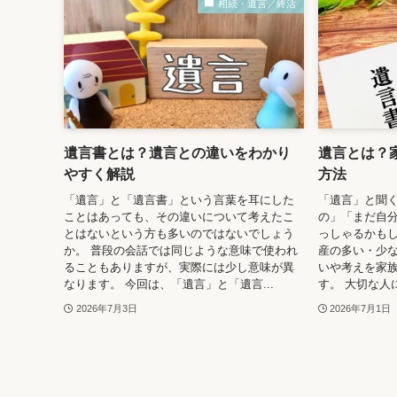
相続・遺言／終活
遺言書とは？遺言との違いをわかり
遺言とは？
やすく解説
方法
「遺言」と「遺言書」という言葉を耳にした
「遺言」と聞
ことはあっても、その違いについて考えたこ
の」「まだ自
とはないという方も多いのではないでしょう
っしゃるかもし
か。 普段の会話では同じような意味で使われ
産の多い・少
ることもありますが、実際には少し意味が異
いや考えを家
なります。 今回は、「遺言」と「遺言...
す。 大切な人
2026年7月3日
2026年7月1日