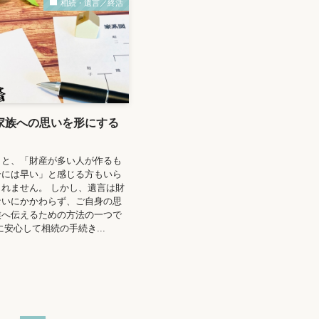
相続・遺言／終活
家族への思いを形にする
くと、「財産が多い人が作るも
分には早い」と感じる方もいら
れません。 しかし、遺言は財
ないにかかわらず、ご自身の思
族へ伝えるための方法の一つで
に安心して相続の手続き...