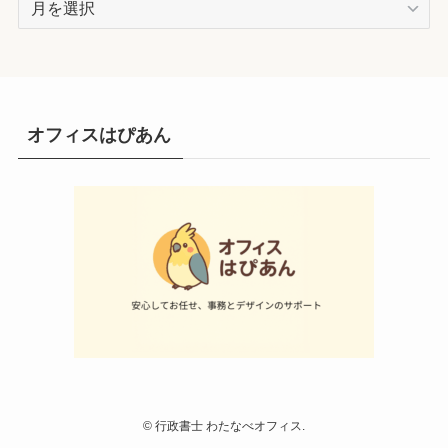
ー
カ
イ
ブ
オフィスはぴあん
©
行政書士 わたなべオフィス.